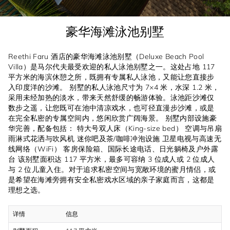
豪华海滩泳池别墅
Reethi Faru 酒店的豪华海滩泳池别墅（Deluxe Beach Pool
Villa）是马尔代夫最受欢迎的私人泳池别墅之一。这处占地 117
平方米的海滨休憩之所，既拥有专属私人泳池，又能让您直接步
入印度洋的沙滩。 别墅的私人泳池尺寸为 7×4 米，水深 1.2 米，
采用未经加热的淡水，带来天然舒缓的畅游体验。泳池距沙滩仅
数步之遥，让您既可在池中清凉戏水，也可径直漫步沙滩，或是
在完全私密的专属空间内，悠闲欣赏广阔海景。 别墅内部设施豪
华完善，配备包括： 特大号双人床（King-size bed） 空调与吊扇
雨淋式花洒与吹风机 迷你吧及茶/咖啡冲泡设施 卫星电视与高速无
线网络（WiFi） 客房保险箱、国际长途电话、日光躺椅及户外露
台 该别墅面积达 117 平方米，最多可容纳 3 位成人或 2 位成人
与 2 位儿童入住。对于追求私密空间与宽敞环境的蜜月情侣，或
是希望在海滩旁拥有安全私密戏水区域的亲子家庭而言，这都是
理想之选。
详情
信息