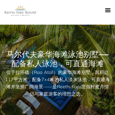
Reethifaru home
马尔代夫豪华海滩泳池别墅——
配备私人泳池，可直通海滩
位于拉环礁（Raa Atoll）的豪华海滩别墅，面积达
117平方米，配备7×4米的私人淡水泳池，可直通海
滩并坐拥广阔海景——是Reethi Faru度假村蜜月情
侣与家庭游客的理想之选。