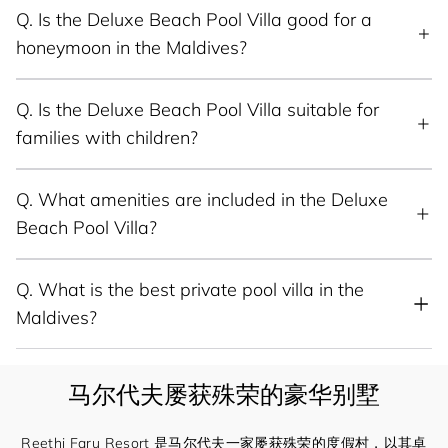
Q.
Is the Deluxe Beach Pool Villa good for a
honeymoon in the Maldives?
Q.
Is the Deluxe Beach Pool Villa suitable for
families with children?
Q.
What amenities are included in the Deluxe
Beach Pool Villa?
Q.
What is the best private pool villa in the
Maldives?
马尔代夫屡获殊荣的豪华别墅
Reethi Faru Resort 是马尔代夫一家屡获殊荣的度假村，以其卓