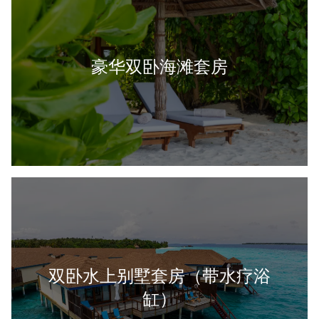
豪华双卧海滩套房
双卧水上别墅套房（带水疗浴
缸）