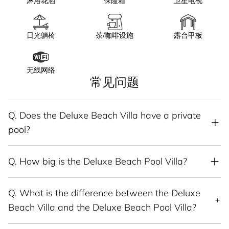
淋浴花洒
保险箱
卫星电视
日光躺椅
茶/咖啡设施
露台甲板
无线网络
常见问题
Q.
Does the Deluxe Beach Villa have a private
pool?
Q.
How big is the Deluxe Beach Pool Villa?
Q.
What is the difference between the Deluxe
Beach Villa and the Deluxe Beach Pool Villa?