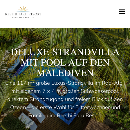
Reethifaru home
DELUXE-STRANDVILLA
MIT POOL AUF DEN
MALEDIVEN
Eine 117 m² große Luxus-Strandvilla im Raa-Atoll
mit eigenem 7 × 4 m großen Süßwasserpool,
direktem Strandzugang und freiem Blick auf den
Ozean – die erste Wahl für Flitterwöchner und
Familien im Reethi Faru Resort.