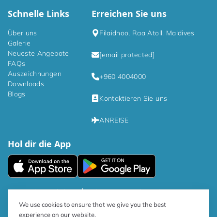
Schnelle Links
Erreichen Sie uns
Über uns
Filaidhoo, Raa Atoll, Maldives
Galerie
Neueste Angebote
[email protected]
FAQs
Auszeichnungen
+960 4004000
Downloads
Blogs
Kontaktieren Sie uns
ANREISE
Hol dir die App
|
Datenschutzrichtlinien
Bedingungen und Konditionen
We use cookies to ensure that we give you the best
experience on our website.