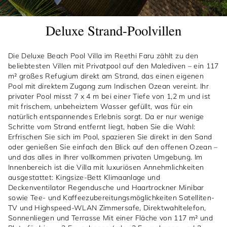
Deluxe Strand-Poolvillen
Die Deluxe Beach Pool Villa im Reethi Faru zählt zu den
beliebtesten Villen mit Privatpool auf den Malediven – ein 117
m² großes Refugium direkt am Strand, das einen eigenen
Pool mit direktem Zugang zum Indischen Ozean vereint. Ihr
privater Pool misst 7 x 4 m bei einer Tiefe von 1,2 m und ist
mit frischem, unbeheiztem Wasser gefüllt, was für ein
natürlich entspannendes Erlebnis sorgt. Da er nur wenige
Schritte vom Strand entfernt liegt, haben Sie die Wahl:
Erfrischen Sie sich im Pool, spazieren Sie direkt in den Sand
oder genießen Sie einfach den Blick auf den offenen Ozean –
und das alles in Ihrer vollkommen privaten Umgebung. Im
Innenbereich ist die Villa mit luxuriösen Annehmlichkeiten
ausgestattet: Kingsize-Bett Klimaanlage und
Deckenventilator Regendusche und Haartrockner Minibar
sowie Tee- und Kaffeezubereitungsmöglichkeiten Satelliten-
TV und Highspeed-WLAN Zimmersafe, Direktwahltelefon,
Sonnenliegen und Terrasse Mit einer Fläche von 117 m² und