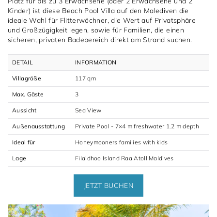
Platz für bis zu 3 Erwachsene (oder 2 Erwachsene und 2
Kinder) ist diese Beach Pool Villa auf den Malediven die
ideale Wahl für Flitterwöchner, die Wert auf Privatsphäre
und Großzügigkeit legen, sowie für Familien, die einen
sicheren, privaten Badebereich direkt am Strand suchen.
DETAIL
INFORMATION
Villagröße
117 qm
Max. Gäste
3
Aussicht
Sea View
Außenausstattung
Private Pool - 7×4 m freshwater 1.2 m depth
Ideal für
Honeymooners families with kids
Lage
Filaidhoo Island Raa Atoll Maldives
JETZT BUCHEN