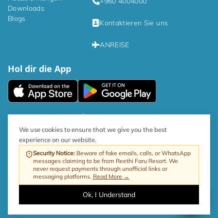
+960 4004000
Downloads
Blogs
Kontaktieren Sie uns
ANREISE
Hol dir die App
|
Datenschutzrichtlinien
Bedingungen und Konditionen
We use cookies to ensure that we give you the best
experience on our website.
Gemäß der Regierungsrichtlinie beträgt der GST-Satz für den Tourismus
jetzt 17 %.
Security Notice
:
Beware of fake emails, calls, or WhatsApp
messages claiming to be from Reethi Faru Resort. We
Web von ProfitableRooms
Copyright © 2026 Reethi Faru Resort
never request payments through unofficial links or
messaging platforms.
Read More →
Ok, I Understand