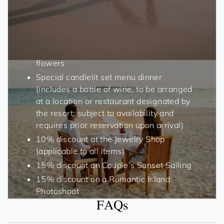
Make every moment magical with exclusive
inclusions designed just for the two of you:
Tropical fruit basket upon arrival
Bed decoration using Reethi Garden
flowers
Special candlelit set menu dinner
(includes a bottle of wine, to be arranged
at a location or restaurant designated by
the resort; subject to availability and
requires prior reservation upon arrival)
10% discount at the Jewelry Shop
(applicable to all items)
15% discount on Couple’s Sunset Sailing
15% discount on a Romantic Island
Photoshoot
FAQs
Please note: To enjoy these exclusive
honeymoon benefits, a copy of your