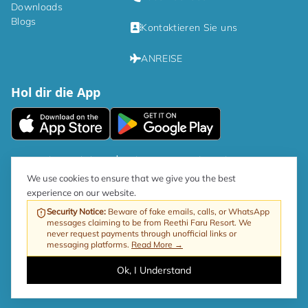
Downloads
Blogs
Kontaktieren Sie uns
ANREISE
Hol dir die App
|
Datenschutzrichtlinien
Bedingungen und Konditionen
We use cookies to ensure that we give you the best
experience on our website.
Gemäß der Regierungsrichtlinie beträgt der GST-Satz für den Tourismus
jetzt 17 %.
Security Notice
:
Beware of fake emails, calls, or WhatsApp
messages claiming to be from Reethi Faru Resort. We
Web von ProfitableRooms
Copyright © 2026 Reethi Faru Resort
never request payments through unofficial links or
messaging platforms.
Read More →
Ok, I Understand