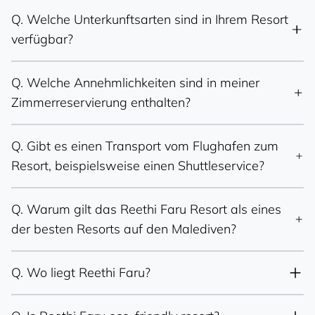
wedding certificate (issued within the last
Q.
Welche Unterkunftsarten sind in Ihrem Resort
12 months) must be provided either before
verfügbar?
or upon arrival. Let your love story begin in
paradise, only at Reethi Faru Resort.
Q.
Welche Annehmlichkeiten sind in meiner
Zimmerreservierung enthalten?
Q.
Gibt es einen Transport vom Flughafen zum
Resort, beispielsweise einen Shuttleservice?
Q.
Warum gilt das Reethi Faru Resort als eines
der besten Resorts auf den Malediven?
Q.
Wo liegt Reethi Faru?