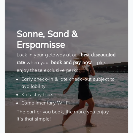
Sonne, Sand &
Ersparnisse
Lock in your getaway at our
best discounted
rate
when you
book and pay now
– plus
enjoy these exclusive perks:
Early check-in & late check-out subject to
availability
Kids stay free
Complimentary Wi-Fi
The earlier you book, the more you enjoy –
it’s that simple!
Flitterwochen-Erlebnis