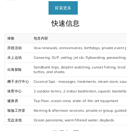
探索更多
快速信息
体验
包含内容
庆祝活动
Vow renewals, anniversaries, birthdays, private event pl
水上运动
Canoeing, SUP, sailing, jet ski, flyboarding, parasailing, f
Sandbank trips, dolphin watching, sunset fishing, local isl
出海探险
turtles, and sharks
椰子水疗中心
Coconut Spa - massages, treatments, steam room, sauna,
体育中心
2 outdoor tennis, 2 indoor badminton, squash, basketball,
健身房
Top-floor, ocean-view, state-of-the-art equipment
瑜伽工作室
Morning & afternoon sessions, private or group, guided m
无边泳池
Ocean panorama, warm filtered water, daybeds