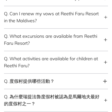
Q.
Can I renew my vows at Reethi Faru Resort
in the Maldives?
Q.
What excursions are available from Reethi
Faru Resort?
Q.
What activities are available for children at
Reethi Faru?
Q.
度假村提供哪些活動？
Q.
為什麼瑞提法魯度假村被認為是馬爾地夫最好
的度假村之一？