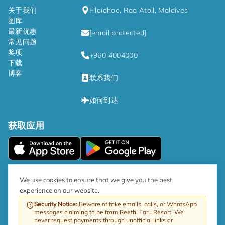
关于我们
Filaidhoo, Raa Atoll, Maldives
图库
最新优惠
[email protected]
常见问题
奖项
+960 4004000
下载
博客
联系我们
如何到达
获取应用
|
隐私政策
条款和条件
We use cookies to ensure that we give you the best
experience on our website.
根據政府指令，旅遊業商品及服務稅稅率現為 17%。
Security Notice
:
Beware of fake emails, calls, or WhatsApp
messages claiming to be from Reethi Faru Resort. We
网站由 ProfitableRooms 提供
版权所有 © 2026 Reethi Faru 度假村
never request payments through unofficial links or