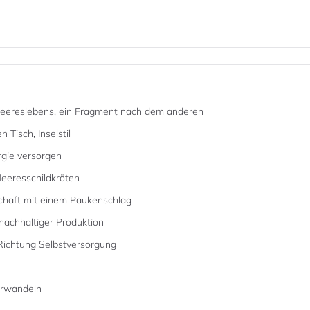
Meereslebens, ein Fragment nach dem anderen
Tisch, Inselstil
rgie versorgen
Meeresschildkröten
schaft mit einem Paukenschlag
achhaltiger Produktion
in Richtung Selbstversorgung
verwandeln