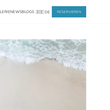
LERIE
NEWS
BLOGS
🇩🇪 DE
RESERVIEREN