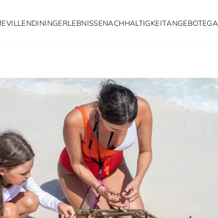
ME
VILLEN
DINING
ERLEBNISSE
NACHHALTIGKEIT
ANGEBOTE
GA