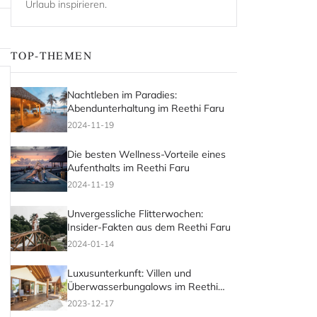
Urlaub inspirieren.
TOP-THEMEN
Nachtleben im Paradies:
Abendunterhaltung im Reethi Faru
2024-11-19
Die besten Wellness-Vorteile eines
Aufenthalts im Reethi Faru
2024-11-19
Unvergessliche Flitterwochen:
Insider-Fakten aus dem Reethi Faru
2024-01-14
Luxusunterkunft: Villen und
Überwasserbungalows im Reethi
Faru
2023-12-17