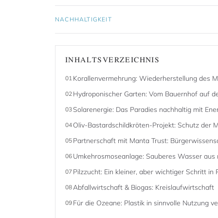
NACHHALTIGKEIT
INHALTSVERZEICHNIS
Korallenvermehrung: Wiederherstellung des 
01
Hydroponischer Garten: Vom Bauernhof auf den 
02
Solarenergie: Das Paradies nachhaltig mit Ene
03
Oliv-Bastardschildkröten-Projekt: Schutz der 
04
Partnerschaft mit Manta Trust: Bürgerwissen
05
Umkehrosmoseanlage: Sauberes Wasser aus n
06
Pilzzucht: Ein kleiner, aber wichtiger Schritt 
07
Abfallwirtschaft & Biogas: Kreislaufwirtschaft
08
Für die Ozeane: Plastik in sinnvolle Nutzung 
09