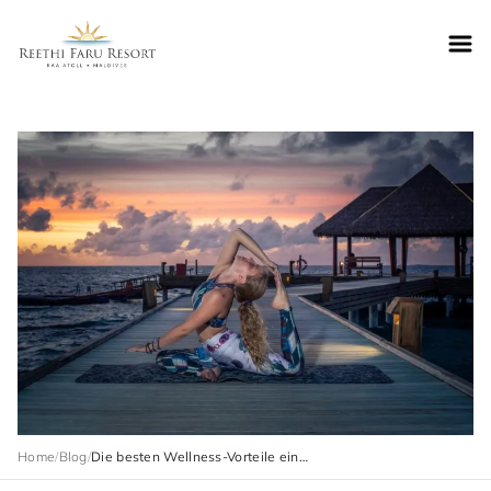
Reethifaru home
Home
/
Blog
/
Die besten Wellness-Vorteile eines Aufenthalts im Reethi Faru