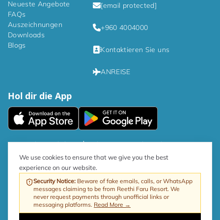
Neueste Angebote
[email protected]
FAQs
Auszeichnungen
+960 4004000
Downloads
Blogs
Kontaktieren Sie uns
ANREISE
Hol dir die App
|
Datenschutzrichtlinien
Bedingungen und Konditionen
We use cookies to ensure that we give you the best
experience on our website.
Gemäß der Regierungsrichtlinie beträgt der GST-Satz für den Tourismus
jetzt 17 %.
Security Notice
:
Beware of fake emails, calls, or WhatsApp
messages claiming to be from Reethi Faru Resort. We
Web von ProfitableRooms
Copyright © 2026 Reethi Faru Resort
never request payments through unofficial links or
messaging platforms.
Read More →