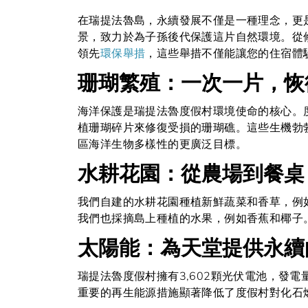
在瑞提法魯島，永續發展不僅是一種理念，更
景，致力於為子孫後代保護這片自然環境。從
領先
環保舉措
，這些舉措不僅能讓您的住宿體
珊瑚繁殖：一次一片，恢
海洋保護是瑞提法魯度假村環境使命的核心。
植珊瑚碎片來修復受損的珊瑚礁。這些生機勃
區海洋生物多樣性的更廣泛目標。
水耕花園：從農場到餐桌
我們自建的水耕花園種植新鮮蔬菜和香草，例
我們也採摘島上種植的水果，例如香蕉和椰子
太陽能：為天堂提供永續
瑞提法魯度假村擁有3,602顆光伏電池，發
重要的再生能源措施顯著降低了度假村對化石