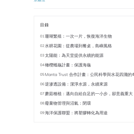
目錄
珊瑚繁殖：一次一片，恢復海洋生物
01
水耕花園：從農場到餐桌，島嶼風格
02
太陽能：為天堂提供永續的能源
03
橄欖蠵龜計畫：保護海龜
04
Manta Trust 合作計畫：公民科學與水花四濺
05
逆滲透設備：潔淨水源，永續來源
06
蘑菇種植：邁向自給自足的一小步，卻意義重大
07
廢棄物管理與沼氣：閉環
08
海洋保護聯盟：將塑膠轉化為用途
09