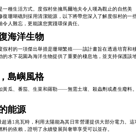
是一種生活方式。度假村坐擁馬爾地夫令人嘆為觀止的自然美
修復珊瑚礁到採用清潔能源，以下將帶您深入了解度假村的一
驗令人難忘，更能讓您實踐環保責任。
復海洋生物
度假村的一項傑出舉措是珊瑚繁殖——該計畫旨在透過培育和
勃的水下花園為海洋生物提供了重要的棲息地，並支持保護該
，島嶼風格
如黃瓜、番茄、生菜和羅勒——無需土壤、殺蟲劑或產生廢料
。
的能源
電量超過1兆瓦時，利用太陽能為其日常營運提供大部分電力。這
燃料的依賴，證明了永續發展與奢華享受可以並存。