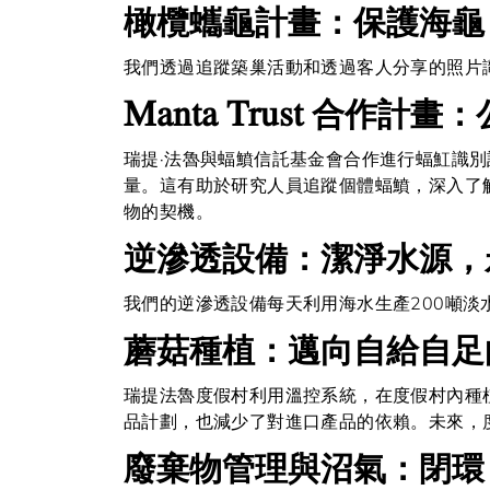
橄欖蠵龜計畫：保護海龜
我們透過追蹤築巢活動和透過客人分享的照片
Manta Trust 合
瑞提·法魯與蝠鱝信託基金會合作進行蝠魟識
量。這有助於研究人員追蹤個體蝠鱝，深入了
物的契機。
逆滲透設備：潔淨水源，
我們的逆滲透設備每天利用海水生產200噸淡
蘑菇種植：邁向自給自足
瑞提法魯度假村利用溫控系統，在度假村內種
品計劃，也減少了對進口產品的依賴。未來，
廢棄物管理與沼氣：閉環