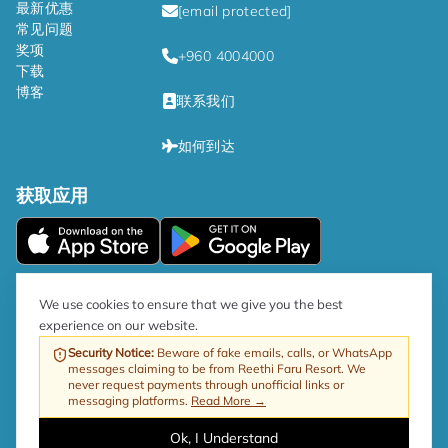
最新优惠
[email protected]
常见问题
奖项
+960 4004000
下载
博客
联系我们
如何到达
获取应用
|
隐私政策
条款和条件
We use cookies to ensure that we give you the best
experience on our website.
根據政府指令，旅遊業商品及服務稅稅率現為 17%。
Security Notice
:
Beware of fake emails, calls, or WhatsApp
messages claiming to be from Reethi Faru Resort. We
网站由 ProfitableRooms 提供
版权所有 © 2026 Reethi Faru 度假村
never request payments through unofficial links or
messaging platforms.
Read More →
Ok, I Understand