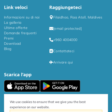
Link veloci
Raggiungeteci
Informazioni su di noi
Filaidhoo, Raa Atoll, Maldives
La galleria
Ultime offerte
[email protected]
Domande frequenti
Premi
+960 4004000
Download
Blog
Contattateci
Arrivare qui
Scarica l'app
|
Informativa sulla privacy
Termini e condizioni
We use cookies to ensure that we give you the best
experience on our website.