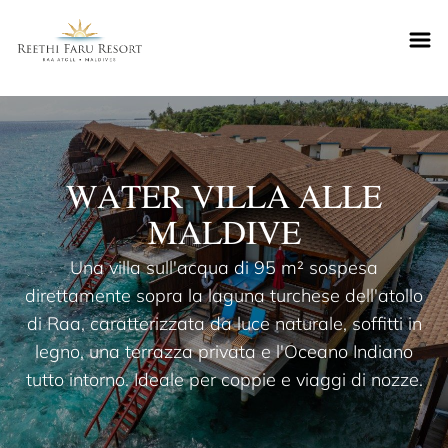
Reethifaru home
WATER VILLA ALLE
MALDIVE
Una villa sull'acqua di 95 m² sospesa
direttamente sopra la laguna turchese dell'atollo
di Raa, caratterizzata da luce naturale, soffitti in
legno, una terrazza privata e l'Oceano Indiano
tutto intorno. Ideale per coppie e viaggi di nozze.