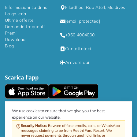
Informazioni su di noi
Filaidhoo, Raa Atoll, Maldives
La galleria
Ultime offerte
[email protected]
Domande frequenti
Premi
+960 4004000
Download
Blog
Contattateci
Arrivare qui
Scarica l'app
|
Informativa sulla privacy
Termini e condizioni
We use cookies to ensure that we give you the best
experience on our website.
Come da direttiva governativa, l'aliquota GST sul turismo è ora del 17%.
Security Notice
:
Beware of fake emails, calls, or WhatsApp
messages claiming to be from Reethi Faru Resort. We
Web di ProfitableRooms
Diritto d'autore © 2026 Reethi Faru Ricorrere
never request payments through unofficial links or