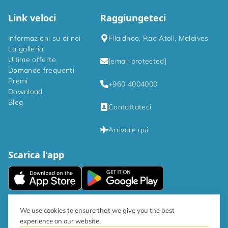
Link veloci
Raggiungeteci
Informazioni su di noi
Filaidhoo, Raa Atoll, Maldives
La galleria
Ultime offerte
[email protected]
Domande frequenti
Premi
+960 4004000
Download
Blog
Contattateci
Arrivare qui
Scarica l'app
|
Informativa sulla privacy
Termini e condizioni
We use cookies to ensure that we give you the best
experience on our website.