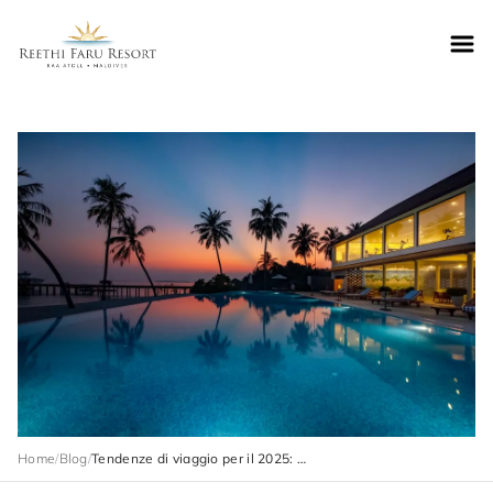
Reethifaru home
Home
/
Blog
/
Tendenze di viaggio per il 2025: perché le Maldive sono la tua fuga perfetta