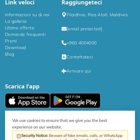
Link veloci
Raggiungeteci
Informazioni su di noi
Filaidhoo, Raa Atoll, Maldives
La galleria
Ultime offerte
[email protected]
Domande frequenti
Premi
+960 4004000
Download
Blog
Contattateci
Arrivare qui
Scarica l'app
|
Informativa sulla privacy
Termini e condizioni
We use cookies to ensure that we give you the best
experience on our website.
Come da direttiva governativa, l'aliquota GST sul turismo è ora del 17%.
Security Notice
:
Beware of fake emails, calls, or WhatsApp