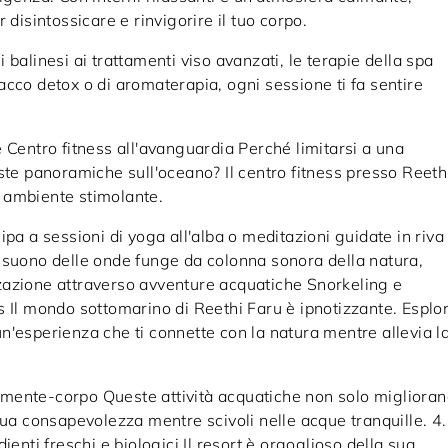
 disintossicare e rinvigorire il tuo corpo.
balinesi ai trattamenti viso avanzati, le terapie della spa
mpacco detox o di aromaterapia, ogni sessione ti fa sentire
 Centro fitness all'avanguardia Perché limitarsi a una
ste panoramiche sull'oceano? Il centro fitness presso Reeth
 ambiente stimolante.
pa a sessioni di yoga all'alba o meditazioni guidate in riva 
 Il suono delle onde funge da colonna sonora della natura,
lizzazione attraverso avventure acquatiche Snorkeling e
s Il mondo sottomarino di Reethi Faru è ipnotizzante. Esplo
 un'esperienza che ti connette con la natura mentre allevia l
mente-corpo Queste attività acquatiche non solo migliora
tua consapevolezza mentre scivoli nelle acque tranquille. 4.
ienti freschi e biologici Il resort è orgoglioso della sua