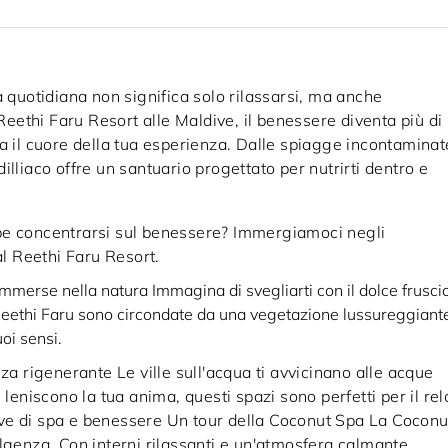
a quotidiana non significa solo rilassarsi, ma anche
 Reethi Faru Resort alle Maldive, il benessere diventa più di
a il cuore della tua esperienza. Dalle spiagge incontaminat
lliaco offre un santuario progettato per nutrirti dentro e
be concentrarsi sul benessere? Immergiamoci negli
al Reethi Faru Resort.
immerse nella natura Immagina di svegliarti con il dolce frusci
l Reethi Faru sono circondate da una vegetazione lussureggiant
uoi sensi.
za rigenerante Le ville sull'acqua ti avvicinano alle acque
 leniscono la tua anima, questi spazi sono perfetti per il rel
ve di spa e benessere Un tour della Coconut Spa La Coconu
lgenza. Con interni rilassanti e un'atmosfera calmante,