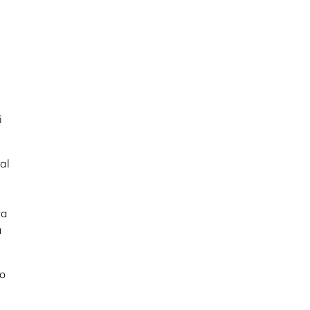
i
al
ra
a
no