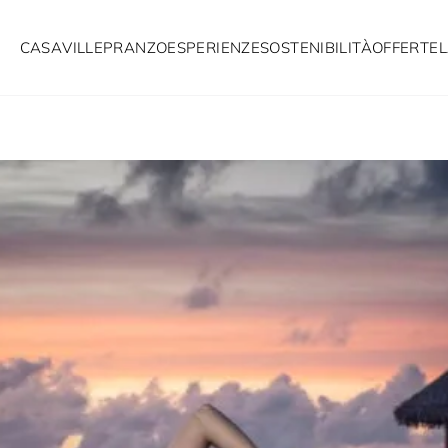
CASA
VILLE
PRANZO
ESPERIENZE
SOSTENIBILITÀ
OFFERTE
L