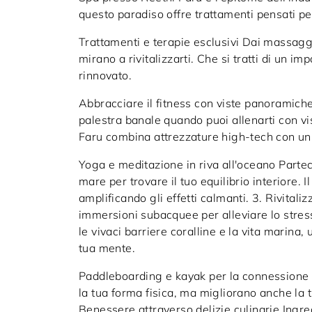
questo paradiso offre trattamenti pensati per
Trattamenti e terapie esclusivi Dai massaggi 
mirano a rivitalizzarti. Che si tratti di un i
rinnovato.
Abbracciare il fitness con viste panoramiche
palestra banale quando puoi allenarti con vi
Faru combina attrezzature high-tech con un
Yoga e meditazione in riva all'oceano Parteci
mare per trovare il tuo equilibrio interiore.
amplificando gli effetti calmanti. 3. Rivita
immersioni subacquee per alleviare lo stres
le vivaci barriere coralline e la vita marina,
tua mente.
Paddleboarding e kayak per la connessione 
la tua forma fisica, ma migliorano anche la 
Benessere attraverso delizie culinarie Ingred