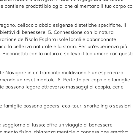
ne contiene prodotti biologici che alimentano il tuo corpo c
vegano, celiaco o abbia esigenze dietetiche specifiche, il
 obiettivi di benessere. 5. Connessione con la natura
azione dell'isola Esplora isole locali e abbandonate
o la bellezza naturale e la storia. Per un'esperienza più
a. Riconnettiti con la natura e solleva il tuo umore con quest
ale Navigare in un tramonto maldiviano è un'esperienza
 fornendo un reset mentale. 6. Perfetto per coppie e famiglie
ie possono legare attraverso massaggi di coppia, cene
 Le famiglie possono godersi eco-tour, snorkeling o sessioni 
e soggiorno di lusso; offre un viaggio di benessere
animento fisico, chiarezza mentale o connessione emotiva,