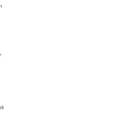
on
e
di