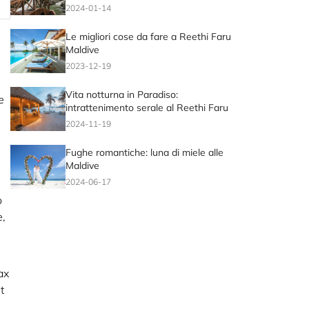
alle Maldive al Reethi Faru Resort
2024-01-14
Le migliori cose da fare a Reethi Faru
Maldive
2023-12-19
Vita notturna in Paradiso:
e
intrattenimento serale al Reethi Faru
2024-11-19
Fughe romantiche: luna di miele alle
Maldive
2024-06-17
o
e,
ax
t