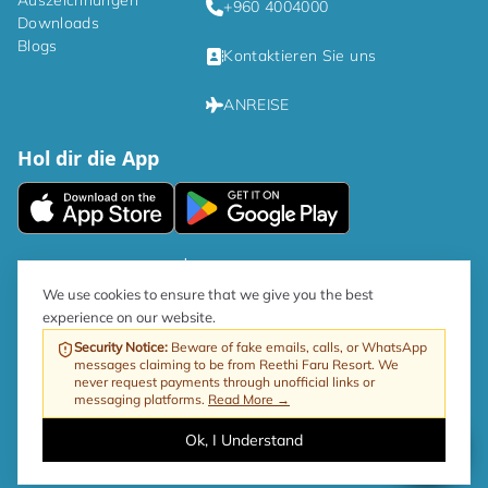
Auszeichnungen
+960 4004000
Downloads
Blogs
Kontaktieren Sie uns
ANREISE
Hol dir die App
|
Datenschutzrichtlinien
Bedingungen und Konditionen
We use cookies to ensure that we give you the best
experience on our website.
Gemäß der Regierungsrichtlinie beträgt der GST-Satz für den Tourismus
jetzt 17 %.
Security Notice
:
Beware of fake emails, calls, or WhatsApp
messages claiming to be from Reethi Faru Resort. We
Web von ProfitableRooms
Copyright © 2026 Reethi Faru Resort
never request payments through unofficial links or
messaging platforms.
Read More →
Ok, I Understand