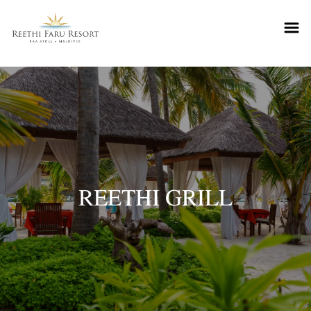
Reethifaru home
REETHI GRILL