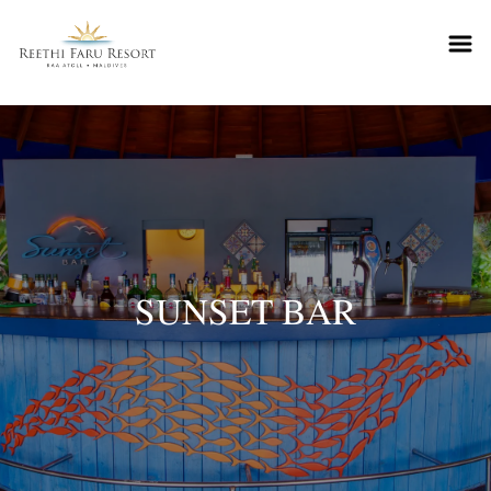
Reethifaru home
SUNSET BAR