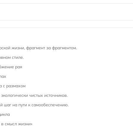
ской жизни, фрагмент за фрагментом.
овном стиле.
абжение рая
пах
а с размахом
з экологически чистых источников.
й шаг на пути к самообеспечению.
цикла
 в смысл жизни»