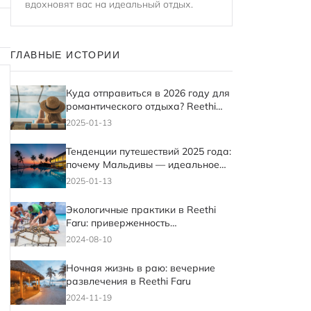
вдохновят вас на идеальный отдых.
ГЛАВНЫЕ ИСТОРИИ
Куда отправиться в 2026 году для
романтического отдыха? Reethi
Faru
2025-01-13
Тенденции путешествий 2025 года:
почему Мальдивы — идеальное
место для отдыха
2025-01-13
Экологичные практики в Reethi
Faru: приверженность
экологическому туризму
2024-08-10
Ночная жизнь в раю: вечерние
развлечения в Reethi Faru
2024-11-19