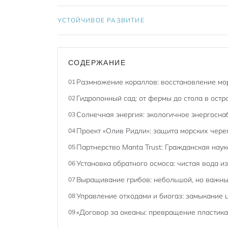
УСТОЙЧИВОЕ РАЗВИТИЕ
СОДЕРЖАНИЕ
Размножение кораллов: восстановление мор
01
Гидропонный сад: от фермы до стола в остр
02
Солнечная энергия: экологичное энергосн
03
Проект «Олив Ридли»: защита морских чере
04
Партнерство Manta Trust: Гражданская наук
05
Установка обратного осмоса: чистая вода и
06
Выращивание грибов: небольшой, но важны
07
Управление отходами и биогаз: замыкание 
08
«Договор за океаны: превращение пластика
09