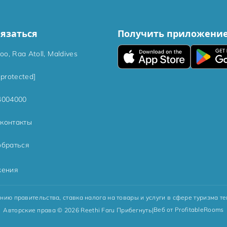
вязаться
Получить приложени
hoo, Raa Atoll, Maldives
 protected]
4004000
контакты
обраться
жения
нию правительства, ставка налога на товары и услуги в сфере туризма те
Веб от ProfitableRooms
Авторские права © 2026 Reethi Faru Прибегнуть
|