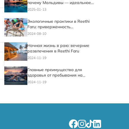
почему Мальдивы — идеальное
место для отдыха
2025-01-13
Экологичные практики в Reethi
Faru: приверженность
экологическому туризму
2024-08-10
Ночная жизнь в раю: вечерние
развлечения в Reethi Faru
2024-11-19
Главные преимущества для
здоровья от пребывания на
курорте Reethi Faru
2024-11-19