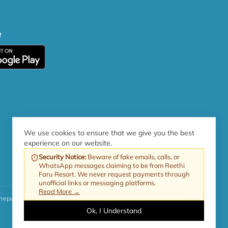
е
We use cookies to ensure that we give you the best
experience on our website.
Security Notice
:
Beware of fake emails, calls, or
WhatsApp messages claiming to be from Reethi
Faru Resort. We never request payments through
unofficial links or messaging platforms.
Read More →
перь составляет 17%.
Ok, I Understand