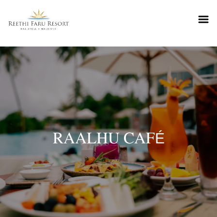
Reethifaru home
RAALHU CAFÉ