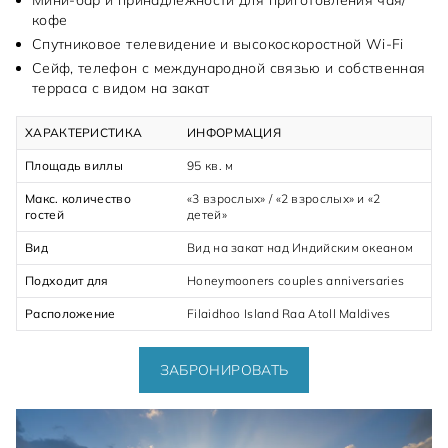
Мини-бар и принадлежности для приготовления чая/
кофе
Спутниковое телевидение и высокоскоростной Wi-Fi
Сейф, телефон с международной связью и собственная
терраса с видом на закат
ХАРАКТЕРИСТИКА
ИНФОРМАЦИЯ
Площадь виллы
95 кв. м
Макс. количество
«3 взрослых» / «2 взрослых» и «2
гостей
детей»
Вид
Вид на закат над Индийским океаном
Подходит для
Honeymooners couples anniversaries
Расположение
Filaidhoo Island Raa Atoll Maldives
ЗАБРОНИРОВАТЬ