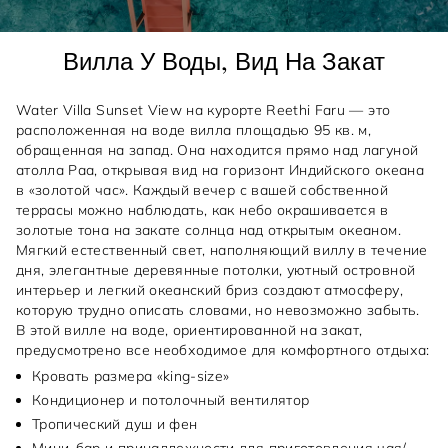
Вилла У Воды, Вид На Закат
Water Villa Sunset View на курорте Reethi Faru — это
расположенная на воде вилла площадью 95 кв. м,
обращенная на запад. Она находится прямо над лагуной
атолла Раа, открывая вид на горизонт Индийского океана
в «золотой час». Каждый вечер с вашей собственной
террасы можно наблюдать, как небо окрашивается в
золотые тона на закате солнца над открытым океаном.
Мягкий естественный свет, наполняющий виллу в течение
дня, элегантные деревянные потолки, уютный островной
интерьер и легкий океанский бриз создают атмосферу,
которую трудно описать словами, но невозможно забыть.
В этой вилле на воде, ориентированной на закат,
предусмотрено все необходимое для комфортного отдыха:
Кровать размера «king-size»
Кондиционер и потолочный вентилятор
Тропический душ и фен